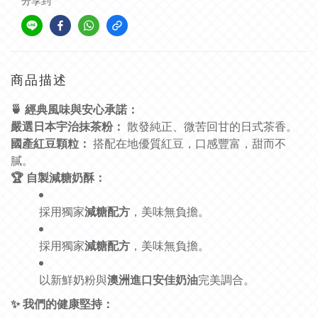
分享到
商品描述
🍵 經典風味與安心承諾：
嚴選日本宇治抹茶粉：
散發純正、微苦回甘的日式茶香。
國產紅豆顆粒：
搭配在地優質紅豆，口感豐富，甜而不
膩。
🏆 自製減糖奶酥：
採用獨家
減糖配方
，美味無負擔。
採用獨家
減糖配方
，美味無負擔。
以新鮮奶粉與
澳洲進口安佳奶油
完美調合。
✨ 我們的健康堅持：