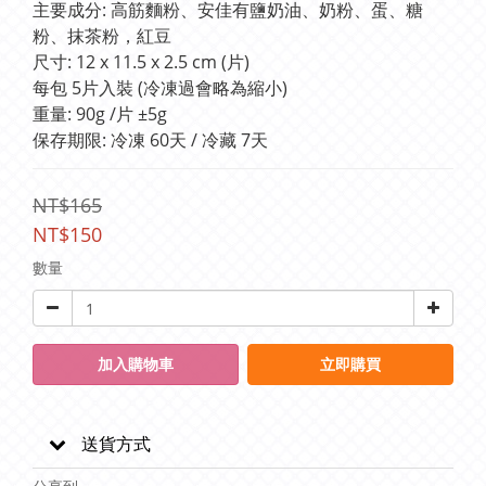
主要成分: 高筋麵粉、安佳有鹽奶油、奶粉、蛋、糖
粉、抹茶粉，紅豆
尺寸: 12 x 11.5 x 2.5 cm (片)
每包 5片入裝 (冷凍過會略為縮小)
重量: 90g /片 ±5g
保存期限: 冷凍 60天 / 冷藏 7天
NT$165
NT$150
數量
加入購物車
立即購買
送貨方式