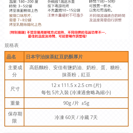
規格表
品名
日本宇治抹茶紅豆奶酥厚片
主要成
高筋麵粉、安佳有鹽奶油、奶粉、蛋、糖粉、
分
抹茶粉，紅豆
12 x 111.5 x 2.5 cm (片)
尺寸
每包 5片入裝 (冷凍過會略為縮小)
重量
90g /片 ±5g
保存期
冷凍 60天 / 冷藏 7天
限